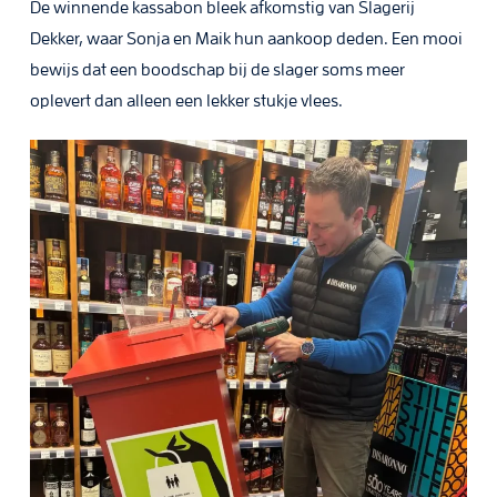
De winnende kassabon bleek afkomstig van Slagerij
Dekker, waar Sonja en Maik hun aankoop deden. Een mooi
bewijs dat een boodschap bij de slager soms meer
oplevert dan alleen een lekker stukje vlees.