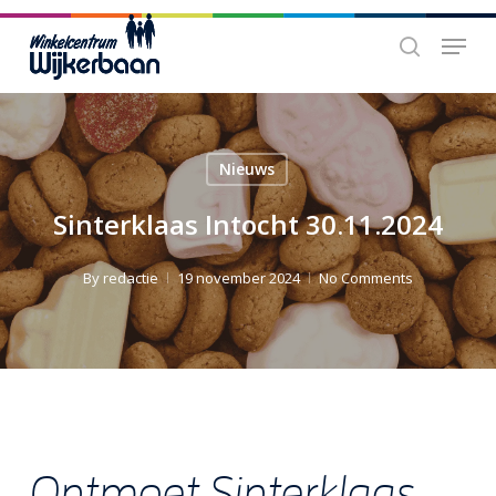
Skip
Menu
to
search
main
content
Nieuws
Sinterklaas Intocht 30.11.2024
By
redactie
19 november 2024
No Comments
Ontmoet Sinterklaas