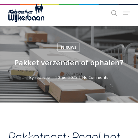
Skip
Menu
to
search
main
content
Nieuws
Pakket verzenden of ophalen?
By
redactie
20 mei 2025
No Comments
Pakketpost: Regel het